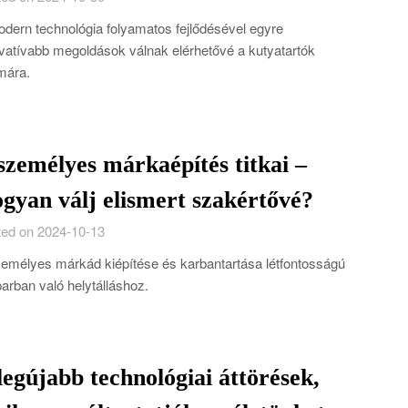
dern technológia folyamatos fejlődésével egyre
vatívabb megoldások válnak elérhetővé a kutyatartók
mára.
személyes márkaépítés titkai –
gyan válj elismert szakértővé?
ed on 2024-10-13
emélyes márkád kiépítése és karbantartása létfontosságú
parban való helytálláshoz.
legújabb technológiai áttörések,