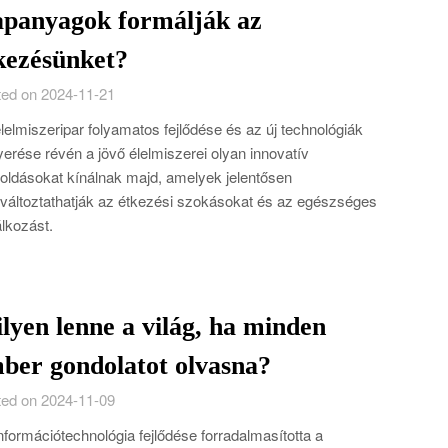
apanyagok formálják az
kezésünket?
ed on 2024-11-21
lelmiszeripar folyamatos fejlődése és az új technológiák
yerése révén a jövő élelmiszerei olyan innovatív
ldásokat kínálnak majd, amelyek jelentősen
áltoztathatják az étkezési szokásokat és az egészséges
álkozást.
lyen lenne a világ, ha minden
ber gondolatot olvasna?
ed on 2024-11-09
nformációtechnológia fejlődése forradalmasította a