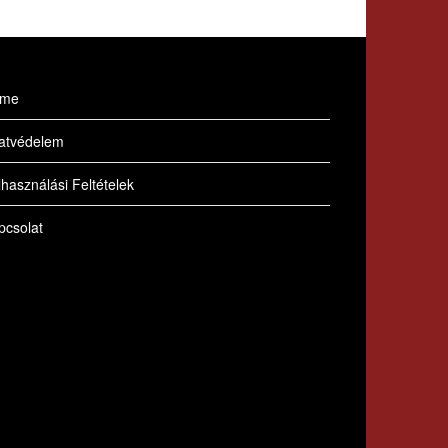
me
atvédelem
használási Feltételek
pcsolat