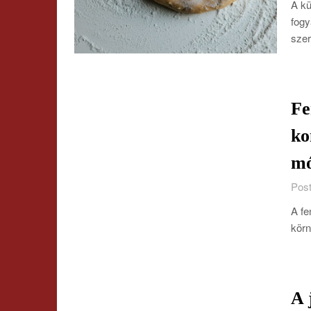
A kü
fogy
szer
Fe
ko
m
Post
A fe
körn
A 