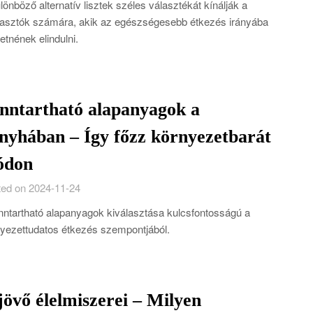
lönböző alternatív lisztek széles választékát kínálják a
asztók számára, akik az egészségesebb étkezés irányába
etnének elindulni.
nntartható alapanyagok a
nyhában – Így főzz környezetbarát
ódon
ed on 2024-11-24
nntartható alapanyagok kiválasztása kulcsfontosságú a
yezettudatos étkezés szempontjából.
jövő élelmiszerei – Milyen