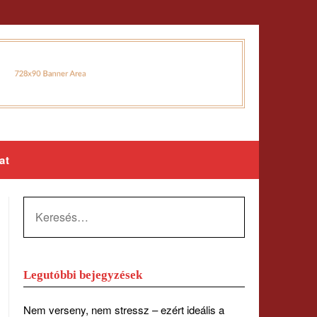
at
KERESÉS:
Legutóbbi bejegyzések
Nem verseny, nem stressz – ezért ideális a