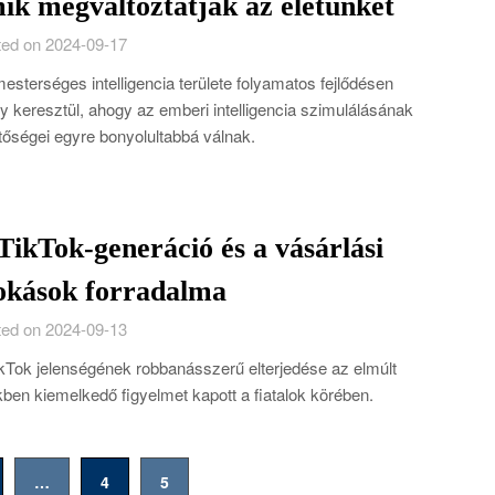
ik megváltoztatják az életünket
ed on 2024-09-17
esterséges intelligencia területe folyamatos fejlődésen
 keresztül, ahogy az emberi intelligencia szimulálásának
tőségei egyre bonyolultabbá válnak.
TikTok-generáció és a vásárlási
okások forradalma
ed on 2024-09-13
kTok jelenségének robbanásszerű elterjedése az elmúlt
ben kiemelkedő figyelmet kapott a fiatalok körében.
…
4
5