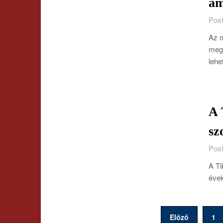
am
Post
Az m
megy
lehe
A 
sz
Post
A Ti
évek
Bejegyzések
Előző
1