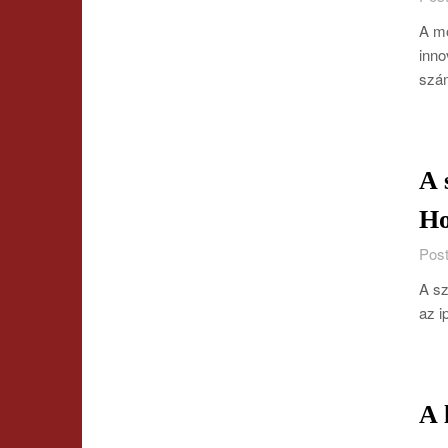
A mo
inno
szá
A 
Ho
Post
A sz
az i
A 