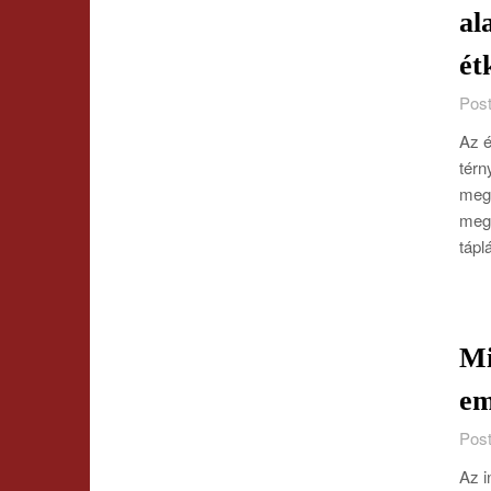
al
ét
Post
Az é
térn
mego
megv
tápl
Mi
em
Post
Az i