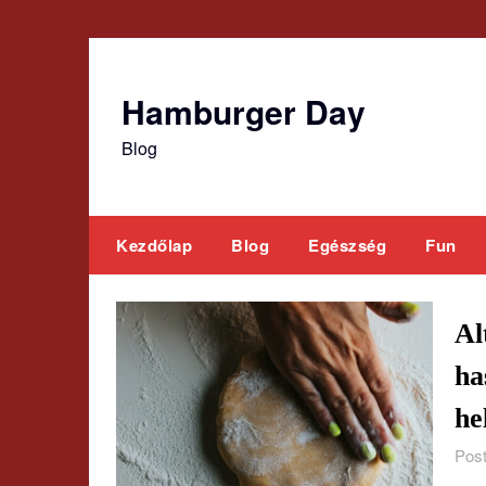
Skip
to
content
Hamburger Day
Blog
Kezdőlap
Blog
Egészség
Fun
Al
ha
he
Post