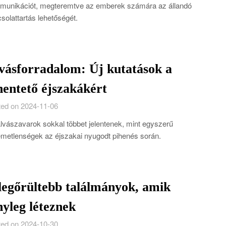
unikációt, megteremtve az emberek számára az állandó
solattartás lehetőségét.
vásforradalom: Új kutatások a
hentető éjszakákért
ed on 2024-11-06
lvászavarok sokkal többet jelentenek, mint egyszerű
emetlenségek az éjszakai nyugodt pihenés során.
legőrültebb találmányok, amik
nyleg léteznek
ed on 2024-10-30