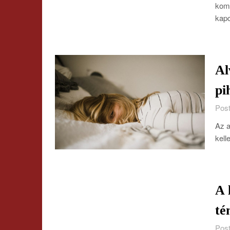
komm
kapc
Al
pi
Post
Az a
kell
A 
té
Post