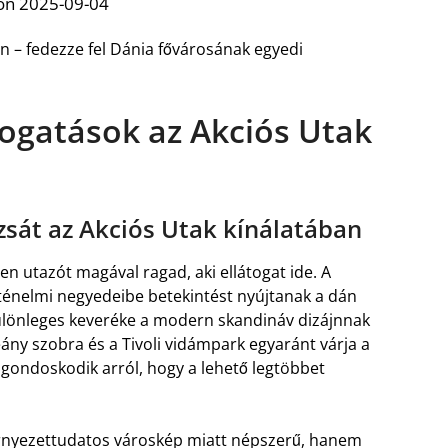
on 2025-09-04
 – fedezze fel Dánia fővárosának egyedi
ogatások az Akciós Utak
sát az Akciós Utak kínálatában
n utazót magával ragad, aki ellátogat ide. A
ténelmi negyedeibe betekintést nyújtanak a dán
különleges keveréke a modern skandináv dizájnnak
eány szobra és a Tivoli vidámpark egyaránt várja a
 gondoskodik arról, hogy a lehető legtöbbet
örnyezettudatos városkép miatt népszerű, hanem