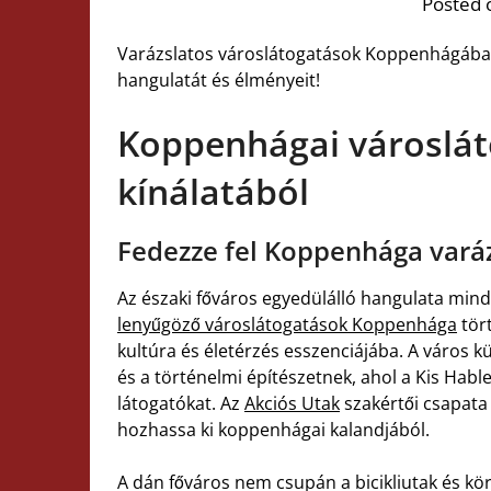
Posted 
Varázslatos városlátogatások Koppenhágában
hangulatát és élményeit!
Koppenhágai városlát
kínálatából
Fedezze fel Koppenhága varáz
Az északi főváros egyedülálló hangulata minde
lenyűgöző városlátogatások Koppenhága
tör
kultúra és életérzés esszenciájába. A város 
és a történelmi építészetnek, ahol a Kis Habl
látogatókat. Az
Akciós Utak
szakértői csapata
hozhassa ki koppenhágai kalandjából.
A dán főváros nem csupán a bicikliutak és k