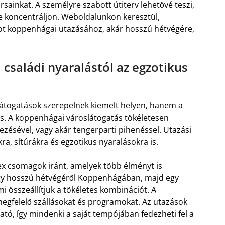
sainkat. A személyre szabott útiterv lehetővé teszi,
e koncentráljon. Weboldalunkon keresztül,
tot koppenhágai utazásához, akár hosszú hétvégére,
családi nyaralástól az egzotikus
látogatások szerepelnek kiemelt helyen, hanem a
 is. A koppenhágai városlátogatás tökéletesen
zésével, vagy akár tengerparti pihenéssel. Utazási
ra, sítúrákra és egzotikus nyaralásokra is.
x csomagok iránt, amelyek több élményt is
egy hosszú hétvégéről Koppenhágában, majd egy
i összeállítjuk a tökéletes kombinációt. A
egfelelő szállásokat és programokat. Az utazások
tó, így mindenki a saját tempójában fedezheti fel a