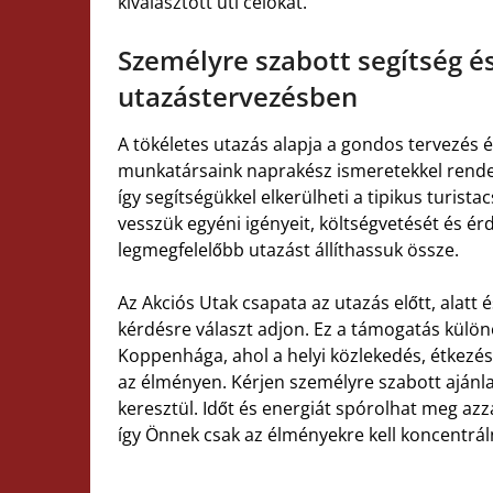
kiválasztott úti célokat.
Személyre szabott segítség é
utazástervezésben
A tökéletes utazás alapja a gondos tervezés 
munkatársaink naprakész ismeretekkel rende
így segítségükkel elkerülheti a tipikus turi
vesszük egyéni igényeit, költségvetését és é
legmegfelelőbb utazást állíthassuk össze.
Az Akciós Utak csapata az utazás előtt, alatt 
kérdésre választ adjon. Ez a támogatás külön
Koppenhága, ahol a helyi közlekedés, étkezés
az élményen. Kérjen személyre szabott ajánl
keresztül. Időt és energiát spórolhat meg azza
így Önnek csak az élményekre kell koncentrál