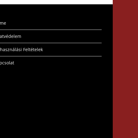
ome
atvédelem
lhasználási Feltételek
pcsolat