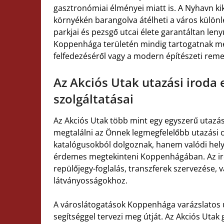
gasztronómiai élményei miatt is. A Nyhavn kikö
környékén barangolva átélheti a város külö
parkjai és pezsgő utcai élete garantáltan len
Koppenhága területén mindig tartogatnak meg
felfedezéséről vagy a modern építészeti rem
Az Akciós Utak utazási iroda 
szolgáltatásai
Az Akciós Utak több mint egy egyszerű utazás
megtalálni az Önnek legmegfelelőbb utazási
katalógusokból dolgoznak, hanem valódi hely
érdemes megtekinteni Koppenhágában. Az iro
repülőjegy-foglalás, transzferek szervezése, 
látványosságokhoz.
A városlátogatások Koppenhága varázslatos u
segítséggel tervezi meg útját. Az Akciós Utak