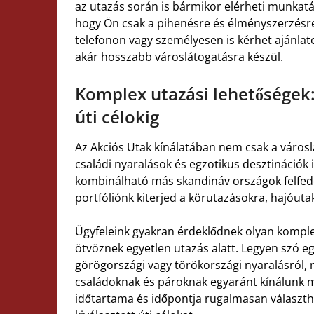
az utazás során is bármikor elérheti munkatár
hogy Ön csak a pihenésre és élményszerzésr
telefonon vagy személyesen is kérhet ajánla
akár hosszabb városlátogatásra készül.
Komplex utazási lehetőségek: 
úti célokig
Az Akciós Utak kínálatában nem csak a város
családi nyaralások és egzotikus desztinációk
kombinálható más skandináv országok felfede
portfóliónk kiterjed a körutazásokra, hajóutak
Ügyfeleink gyakran érdeklődnek olyan komple
ötvöznek egyetlen utazás alatt. Legyen szó 
görögországi vagy törökországi nyaralásról, m
családoknak és pároknak egyaránt kínálunk m
időtartama és időpontja rugalmasan választha