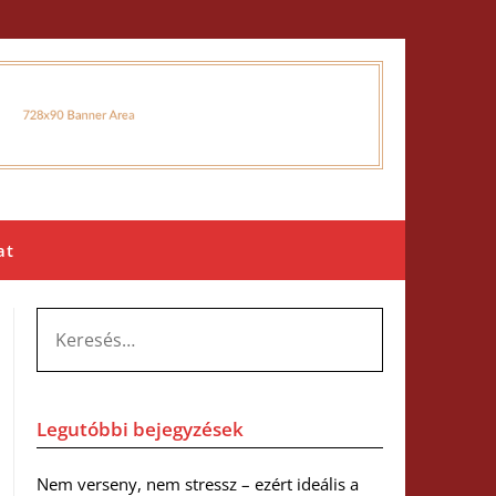
at
KERESÉS:
Legutóbbi bejegyzések
Nem verseny, nem stressz – ezért ideális a