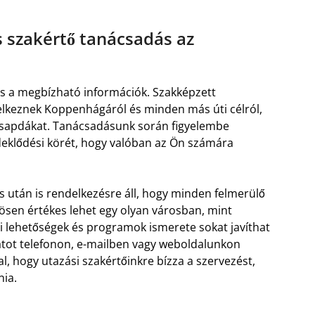
s szakértő tanácsadás az
és a megbízható információk. Szakképzett
lkeznek Koppenhágáról és minden más úti célról,
stacsapdákat. Tanácsadásunk során figyelembe
rdeklődési körét, hogy valóban az Ön számára
és után is rendelkezésre áll, hogy minden felmerülő
ösen értékes lehet egy olyan városban, mint
i lehetőségek és programok ismerete sokat javíthat
atot telefonon, e-mailben vagy weboldalunkon
l, hogy utazási szakértőinkre bízza a szervezést,
nia.