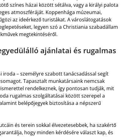
tő színes házai között sétálva, vagy a királyi palota
nleges atmoszféráját. Koppenhága múzeumai,
yűgözi az ideérkező turistákat. A városlátogatások
lepetéseket, legyen szó a Christiania szabadállam
ekművek megtekintéséről.
egyedülálló ajánlatai és rugalmas
i iroda – személyre szabott tanácsadással segít
 csomagot. Tapasztalt munkatársaink nemcsak
ismerettel rendelkeznek, így pontosan tudják, mit
da rugalmas szolgáltatásai között szerepel a
valamint belépőjegyek biztosítása a népszerű
tcáin és terein sokkal élvezetesebbek, ha szakértő
 garantálja, hogy minden kérdésére választ kap, és