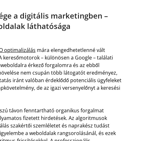
ége a digitális marketingben –
oldalak láthatósága
O optimalizálás
mára elengedhetetlenné vált
A keresőmotorok – különösen a Google – találati
 a weboldalra érkező forgalomra és az ebből
g növelése nem csupán több látogatót eredményez,
atás iránt valóban érdeklődő potenciális ügyfeleket
apkövetelmény, de az igazi versenyelőnyt a keresési
sszú távon fenntartható organikus forgalmat
lyamatos fizetett hirdetések. Az algoritmusok
álás szakértői szemléletet és naprakész tudást
 figyelembe a weboldalak rangsorolásánál, és ezek
itmus-frissítésekkel. A professzionális