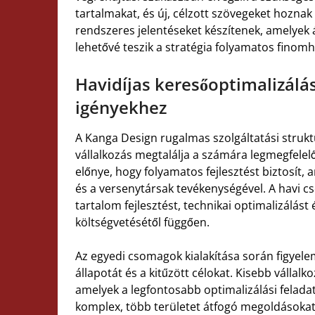
tartalmakat, és új, célzott szövegeket hoznak
rendszeres jelentéseket készítenek, amelyek 
lehetővé teszik a stratégia folyamatos finom
Havidíjas keresőoptimalizál
igényekhez
A Kanga Design rugalmas szolgáltatási strukt
vállalkozás megtalálja a számára legmegfelel
előnye, hogy folyamatos fejlesztést biztosít, 
és a versenytársak tevékenységével. A havi
tartalom fejlesztést, technikai optimalizálást 
költségvetésétől függően.
Az egyedi csomagok kialakítása során figyelem
állapotát és a kitűzött célokat. Kisebb válla
amelyek a legfontosabb optimalizálási felad
komplex, több területet átfogó megoldásokat