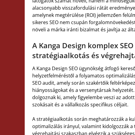
látogatók számát növeli, hanem a minőségüket
alacsonyabb visszafordulási rátát eredményez
amelynek megtérülése (ROI) jellemzően felü
sikeres SEO nem csupán forgalomnövekedést je
növeli a márka iránti bizalmat és javítja az ál
A Kanga Design komplex SEO s
stratégiaalkotás és végrehajt
A Kanga Design SEO ügynökség átfogó keresőop
helyzetfelméréstől a folyamatos optimalizálá
SEO audit, amely során szakértőik feltérképezi
hiányosságokat és a versenytársak helyzetét.
dolgoznak ki, amely figyelembe veszi az adott
szokásait és a vállalkozás specifikus céljait.
A stratégiaalkotás során meghatározzák a kul
optimalizálás irányul, valamint kidolgozzák a 
végrehajtási szakaszban elvégzik a szükséges 