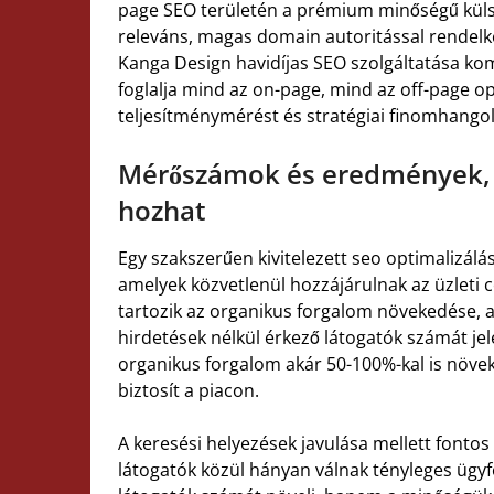
page SEO területén a prémium minőségű külső
releváns, magas domain autoritással rendelk
Kanga Design havidíjas SEO szolgáltatása k
foglalja mind az on-page, mind az off-page op
teljesítménymérést és stratégiai finomhangol
Mérőszámok és eredmények, a
hozhat
Egy szakszerűen kivitelezett seo optimalizál
amelyek közvetlenül hozzájárulnak az üzleti
tartozik az organikus forgalom növekedése,
hirdetések nélkül érkező látogatók számát jel
organikus forgalom akár 50-100%-kal is növek
biztosít a piacon.
A keresési helyezések javulása mellett fonto
látogatók közül hányan válnak tényleges ügyf