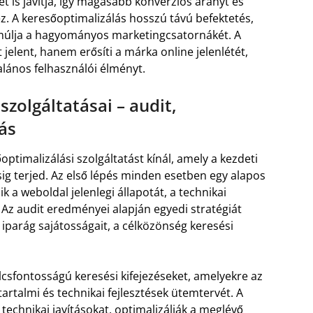
 is javítja, így magasabb konverziós arányt és
. A keresőoptimalizálás hosszú távú befektetés,
lmúlja a hagyományos marketingcsatornákét. A
lent, hanem erősíti a márka online jelenlétét,
talános felhasználói élményt.
zolgáltatásai – audit,
ás
timalizálási szolgáltatást kínál, amely a kezdeti
sig terjed. Az első lépés minden esetben egy alapos
k a weboldal jelenlegi állapotát, a technikai
 Az audit eredményei alapján egyedi stratégiát
 iparág sajátosságait, a célközönség keresési
csfontosságú keresési kifejezéseket, amelyekre az
tartalmi és technikai fejlesztések ütemtervét. A
technikai javításokat, optimalizálják a meglévő