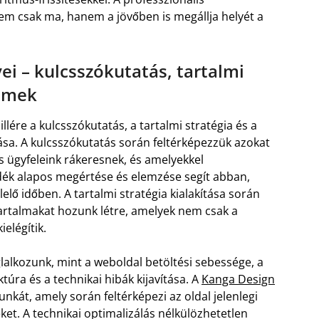
em csak ma, hanem a jövőben is megállja helyét a
ei – kulcsszókutatás, tartalmi
lemek
lére a kulcsszókutatás, a tartalmi stratégia és a
sa. A kulcsszókutatás során feltérképezzük azokat
is ügyfeleink rákeresnek, és amelyekkel
dék alapos megértése és elemzése segít abban,
elő időben. A tartalmi stratégia kialakítása során
tartalmakat hozunk létre, amelyek nem csak a
elégítik.
lalkozunk, mint a weboldal betöltési sebessége, a
úra és a technikai hibák kijavítása. A
Kanga Design
nkát, amely során feltérképezi az oldal jelenlegi
eket. A technikai optimalizálás nélkülözhetetlen