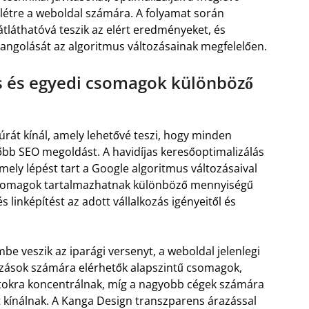
 létre a weboldal számára. A folyamat során
átláthatóvá teszik az elért eredményeket, és
hangolását az algoritmus változásainak megfelelően.
ás és egyedi csomagok különböző
úrát kínál, amely lehetővé teszi, hogy minden
őbb SEO megoldást. A havidíjas keresőoptimalizálás
amely lépést tart a Google algoritmus változásaival
 csomagok tartalmazhatnak különböző mennyiségű
és linképítést az adott vállalkozás igényeitől és
be veszik az iparági versenyt, a weboldal jelenlegi
lkozások számára elérhetők alapszintű csomagok,
atokra koncentrálnak, míg a nagyobb cégek számára
 kínálnak. A Kanga Design transzparens árazással