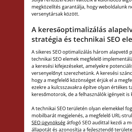
megközelítés garantálja, hogy weboldalunk n
versenytársak között.
A keresőoptimalizálás alapelv
stratégia és technikai SEO e
A sikeres SEO optimalizálás három alapvető pil
technikai SEO elemek megfelelő implementálá
a keresési kifejezéseket, amelyekre potenciál
versenyelőnyt szerezhetünk. A keresési szán
hogy a megfelelő közönséget érjük el a megfel
ezekre a kulcsszavakra építve olyan értékes 
keresőmotorok, de a felhasználók igényeit is ki
A technikai SEO területén olyan elemekkel fog
mobilbarát megjelenés, a megfelelő URL-strukt
SEO ügynökség
átfogó SEO audittal kezdi a mu
állapotát és azonosítja a fejlesztendő terület