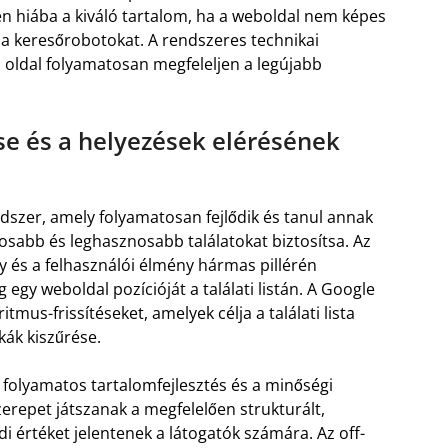
en hiába a kiváló tartalom, ha a weboldal nem képes
y a keresőrobotokat. A rendszeres technikai
az oldal folyamatosan megfeleljen a legújabb
e és a helyezések elérésének
dszer, amely folyamatosan fejlődik és tanul annak
sabb és leghasznosabb találatokat biztosítsa. Az
ly és a felhasználói élmény hármas pillérén
gy weboldal pozícióját a találati listán. A Google
us-frissítéseket, amelyek célja a találati lista
kák kiszűrése.
 folyamatos tartalomfejlesztés és a minőségi
zerepet játszanak a megfelelően strukturált,
di értéket jelentenek a látogatók számára. Az off-