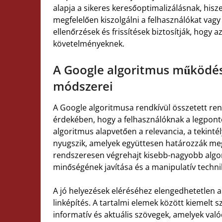
alapja a sikeres keresőoptimalizálásnak, hisz
megfelelően kiszolgálni a felhasználókat vag
ellenőrzések és frissítések biztosítják, hogy 
követelményeknek.
A Google algoritmus működés
módszerei
A Google algoritmusa rendkívül összetett ren
érdekében, hogy a felhasználóknak a legponto
algoritmus alapvetően a relevancia, a tekinté
nyugszik, amelyek együttesen határozzák meg e
rendszeresen végrehajt kisebb-nagyobb algoritm
minőségének javítása és a manipulatív techni
A jó helyezések eléréséhez elengedhetetlen a
linképítés. A tartalmi elemek között kiemelt s
informatív és aktuális szövegek, amelyek való