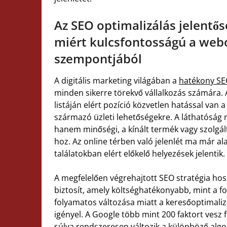
Az SEO optimalizálás jelentős
miért kulcsfontosságú a web
szempontjából
A digitális marketing világában a
hatékony SE
minden sikerre törekvő vállalkozás számára. 
listáján elért pozíció közvetlen hatással van
származó üzleti lehetőségekre. A láthatósá
hanem minőségi, a kínált termék vagy szolgált
hoz. Az online térben való jelenlét ma már al
találatokban elért előkelő helyezések jelentik.
A megfelelően végrehajtott SEO stratégia ho
biztosít, amely költséghatékonyabb, mint a fo
folyamatos változása miatt a keresőoptimaliz
igényel. A Google több mint 200 faktort vesz
súlya rendszeresen változik a különböző algor