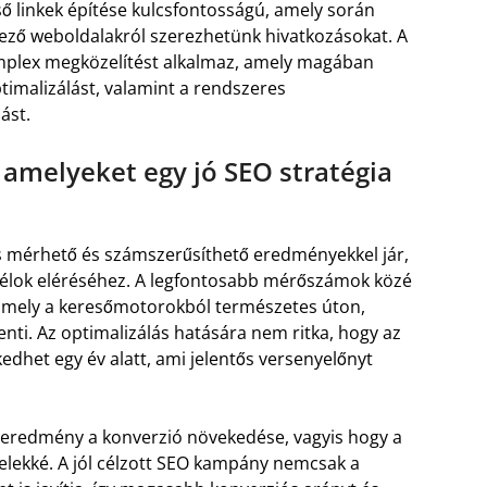
 linkek építése kulcsfontosságú, amely során
ező weboldalakról szerezhetünk hivatkozásokat. A
omplex megközelítést alkalmaz, amely magában
timalizálást, valamint a rendszeres
ást.
melyeket egy jó SEO stratégia
ás mérhető és számszerűsíthető eredményekkel jár,
 célok eléréséhez. A legfontosabb mérőszámok közé
 amely a keresőmotorokból természetes úton,
enti. Az optimalizálás hatására nem ritka, hogy az
edhet egy év alatt, ami jelentős versenyelőnyt
s eredmény a konverzió növekedése, vagyis hogy a
elekké. A jól célzott SEO kampány nemcsak a