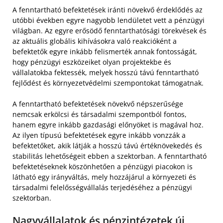
A fenntartható befektetések iránti növekvő érdeklődés az
utóbbi években egyre nagyobb lendületet vett a pénzügyi
világban. Az egyre erősödő fenntarthatósági törekvések és
az aktuális globális kihívásokra való reakcióként a
befektetők egyre inkább felismerték annak fontosságát,
hogy pénzügyi eszközeiket olyan projektekbe és
vállalatokba fektessék, melyek hosszú távú fenntartható
fejlődést és környezetvédelmi szempontokat támogatnak.
A fenntartható befektetések növekvő népszerűsége
nemcsak erkölcsi és társadalmi szempontból fontos,
hanem egyre inkább gazdasági előnyöket is magával hoz.
Az ilyen típusú befektetések egyre inkább vonzzák a
befektetőket, akik látják a hosszú távú értéknövekedés és
stabilitás lehetőségeit ebben a szektorban. A fenntartható
befektetéseknek köszönhetően a pénzügyi piacokon is
látható egy irányváltás, mely hozzájárul a környezeti és
társadalmi felelősségvállalás terjedéséhez a pénzügyi
szektorban.
Nagyvállalatok és pénzintézetek új