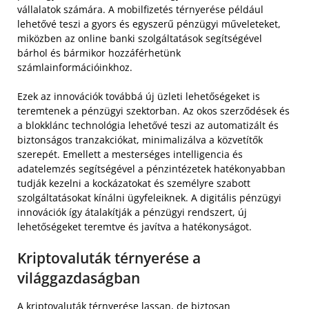
vállalatok számára. A mobilfizetés térnyerése például
lehetővé teszi a gyors és egyszerű pénzügyi műveleteket,
miközben az online banki szolgáltatások segítségével
bárhol és bármikor hozzáférhetünk
számlainformációinkhoz.
Ezek az innovációk továbbá új üzleti lehetőségeket is
teremtenek a pénzügyi szektorban. Az okos szerződések és
a blokklánc technológia lehetővé teszi az automatizált és
biztonságos tranzakciókat, minimalizálva a közvetítők
szerepét. Emellett a mesterséges intelligencia és
adatelemzés segítségével a pénzintézetek hatékonyabban
tudják kezelni a kockázatokat és személyre szabott
szolgáltatásokat kínálni ügyfeleiknek. A digitális pénzügyi
innovációk így átalakítják a pénzügyi rendszert, új
lehetőségeket teremtve és javítva a hatékonyságot.
Kriptovaluták térnyerése a
világgazdaságban
A kriptovaluták térnyerése lassan, de biztosan