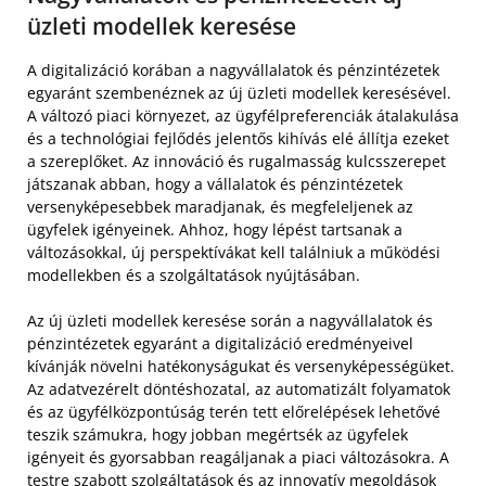
üzleti modellek keresése
A digitalizáció korában a nagyvállalatok és pénzintézetek
egyaránt szembenéznek az új üzleti modellek keresésével.
A változó piaci környezet, az ügyfélpreferenciák átalakulása
és a technológiai fejlődés jelentős kihívás elé állítja ezeket
a szereplőket. Az innováció és rugalmasság kulcsszerepet
játszanak abban, hogy a vállalatok és pénzintézetek
versenyképesebbek maradjanak, és megfeleljenek az
ügyfelek igényeinek. Ahhoz, hogy lépést tartsanak a
változásokkal, új perspektívákat kell találniuk a működési
modellekben és a szolgáltatások nyújtásában.
Az új üzleti modellek keresése során a nagyvállalatok és
pénzintézetek egyaránt a digitalizáció eredményeivel
kívánják növelni hatékonyságukat és versenyképességüket.
Az adatvezérelt döntéshozatal, az automatizált folyamatok
és az ügyfélközpontúság terén tett előrelépések lehetővé
teszik számukra, hogy jobban megértsék az ügyfelek
igényeit és gyorsabban reagáljanak a piaci változásokra. A
testre szabott szolgáltatások és az innovatív megoldások