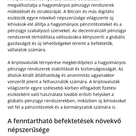
megváltoztatja a hagyományos pénzügyi rendszerek
működését és struktúráját. A Bitcoin és más digitális
eszközök egyre növekvő népszerűsége világszerte új
kihívások elé állítja a hagyományos pénzintézeteket és a
pénzügyi szabályozó szerveket. Az decentralizált pénzügyi
rendszerek térhódítása változásokra kényszeríti a globális
gazdaságot és új lehetőségeket teremt a befektetők,
vállalatok számára.
A kriptovaluták térnyerése megkérdőjelezi a hagyományos
pénzügyi rendszerek stabilitását és biztonságosságát. Az
általuk kínált átláthatóság és anonimitás ugyanakkor
vonzerőt jelent a felhasználók számára. A kriptovaluták
világszerte egyre szélesebb körben elfogadott fizetési
eszközként való használata tovább erősíti helyüket a
globális pénzügyi rendszerekben, miközben új kihívásokat
vet fel a pénzintézetek és a kormányzatok számára is.
A fenntartható befektetések növekvő
népszerűsége