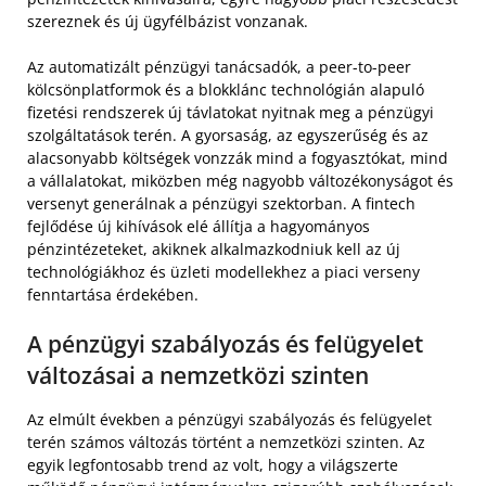
szereznek és új ügyfélbázist vonzanak.
Az automatizált pénzügyi tanácsadók, a peer-to-peer
kölcsönplatformok és a blokklánc technológián alapuló
fizetési rendszerek új távlatokat nyitnak meg a pénzügyi
szolgáltatások terén. A gyorsaság, az egyszerűség és az
alacsonyabb költségek vonzzák mind a fogyasztókat, mind
a vállalatokat, miközben még nagyobb változékonyságot és
versenyt generálnak a pénzügyi szektorban. A fintech
fejlődése új kihívások elé állítja a hagyományos
pénzintézeteket, akiknek alkalmazkodniuk kell az új
technológiákhoz és üzleti modellekhez a piaci verseny
fenntartása érdekében.
A pénzügyi szabályozás és felügyelet
változásai a nemzetközi szinten
Az elmúlt években a pénzügyi szabályozás és felügyelet
terén számos változás történt a nemzetközi szinten. Az
egyik legfontosabb trend az volt, hogy a világszerte