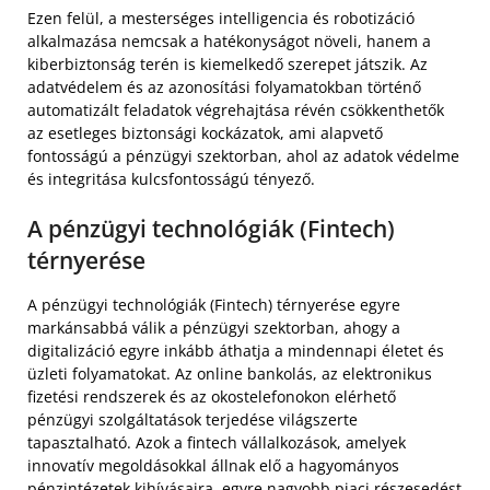
Ezen felül, a mesterséges intelligencia és robotizáció
alkalmazása nemcsak a hatékonyságot növeli, hanem a
kiberbiztonság terén is kiemelkedő szerepet játszik. Az
adatvédelem és az azonosítási folyamatokban történő
automatizált feladatok végrehajtása révén csökkenthetők
az esetleges biztonsági kockázatok, ami alapvető
fontosságú a pénzügyi szektorban, ahol az adatok védelme
és integritása kulcsfontosságú tényező.
A pénzügyi technológiák (Fintech)
térnyerése
A pénzügyi technológiák (Fintech) térnyerése egyre
markánsabbá válik a pénzügyi szektorban, ahogy a
digitalizáció egyre inkább áthatja a mindennapi életet és
üzleti folyamatokat. Az online bankolás, az elektronikus
fizetési rendszerek és az okostelefonokon elérhető
pénzügyi szolgáltatások terjedése világszerte
tapasztalható. Azok a fintech vállalkozások, amelyek
innovatív megoldásokkal állnak elő a hagyományos
pénzintézetek kihívásaira, egyre nagyobb piaci részesedést