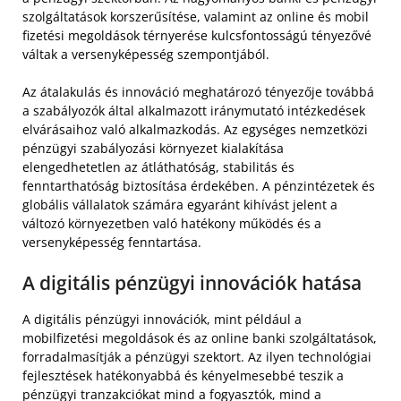
szolgáltatások korszerűsítése, valamint az online és mobil
fizetési megoldások térnyerése kulcsfontosságú tényezővé
váltak a versenyképesség szempontjából.
Az átalakulás és innováció meghatározó tényezője továbbá
a szabályozók által alkalmazott iránymutató intézkedések
elvárásaihoz való alkalmazkodás. Az egységes nemzetközi
pénzügyi szabályozási környezet kialakítása
elengedhetetlen az átláthatóság, stabilitás és
fenntarthatóság biztosítása érdekében. A pénzintézetek és
globális vállalatok számára egyaránt kihívást jelent a
változó környezetben való hatékony működés és a
versenyképesség fenntartása.
A digitális pénzügyi innovációk hatása
A digitális pénzügyi innovációk, mint például a
mobilfizetési megoldások és az online banki szolgáltatások,
forradalmasítják a pénzügyi szektort. Az ilyen technológiai
fejlesztések hatékonyabbá és kényelmesebbé teszik a
pénzügyi tranzakciókat mind a fogyasztók, mind a