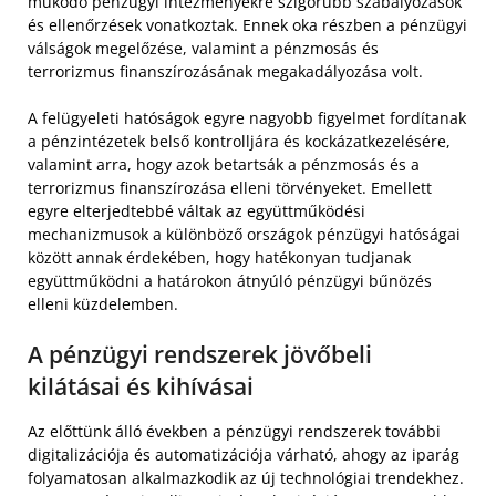
működő pénzügyi intézményekre szigorúbb szabályozások
és ellenőrzések vonatkoztak. Ennek oka részben a pénzügyi
válságok megelőzése, valamint a pénzmosás és
terrorizmus finanszírozásának megakadályozása volt.
A felügyeleti hatóságok egyre nagyobb figyelmet fordítanak
a pénzintézetek belső kontrolljára és kockázatkezelésére,
valamint arra, hogy azok betartsák a pénzmosás és a
terrorizmus finanszírozása elleni törvényeket. Emellett
egyre elterjedtebbé váltak az együttműködési
mechanizmusok a különböző országok pénzügyi hatóságai
között annak érdekében, hogy hatékonyan tudjanak
együttműködni a határokon átnyúló pénzügyi bűnözés
elleni küzdelemben.
A pénzügyi rendszerek jövőbeli
kilátásai és kihívásai
Az előttünk álló években a pénzügyi rendszerek további
digitalizációja és automatizációja várható, ahogy az iparág
folyamatosan alkalmazkodik az új technológiai trendekhez.