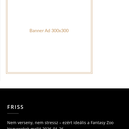
FRISS
Nem verseny, nem stressz – ezért ideális a Fantasy Zoo
kisgyerekek mellé
2026-01-26