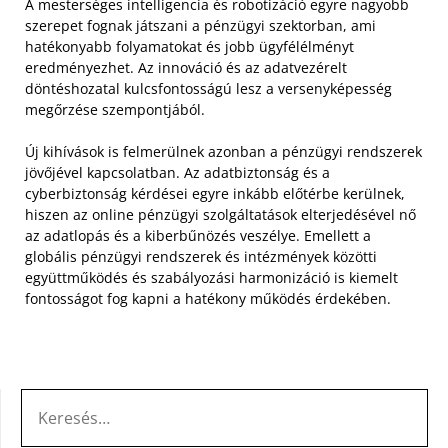
A mesterséges intelligencia és robotizáció egyre nagyobb
szerepet fognak játszani a pénzügyi szektorban, ami
hatékonyabb folyamatokat és jobb ügyfélélményt
eredményezhet. Az innováció és az adatvezérelt
döntéshozatal kulcsfontosságú lesz a versenyképesség
megőrzése szempontjából.
Új kihívások is felmerülnek azonban a pénzügyi rendszerek
jövőjével kapcsolatban. Az adatbiztonság és a
cyberbiztonság kérdései egyre inkább előtérbe kerülnek,
hiszen az online pénzügyi szolgáltatások elterjedésével nő
az adatlopás és a kiberbűnözés veszélye. Emellett a
globális pénzügyi rendszerek és intézmények közötti
együttműködés és szabályozási harmonizáció is kiemelt
fontosságot fog kapni a hatékony működés érdekében.
KERESÉS: