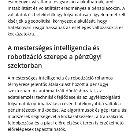
események váratlanul és gyorsan alakulhatnak, ami
instabilitást és volatilitást eredményez a pénzpiacokon. A
vállalatok és befektetők így folyamatosan figyelemmel kell
kísérjék a geopolitikai környezet alakulását, hogy
hatékonyan reagálhassanak az esetleges változásokra és
kockázatokra.
A mesterséges intelligencia és
robotizáció szerepe a pénzügyi
szektorban
A mesterséges intelligencia és robotizáció rohamos
térnyerése jelentős átalakulást hozott a pénzügyi
szektorban. Az automatizált döntéshozatal, az
adatelemzési technikák fejlődése és az ügyfélszolgálati
folyamatok optimalizálása révén hatékonyabbá váltak a
pénzintézetek működése. Az algoritmusok és gépi tanulási
módszerek segítségével a kockázatkezelés, a tranzakciók
feldolgozása és a piaci előrejelzések terén is érzékelhető
előrelépések tapasztalhatók.