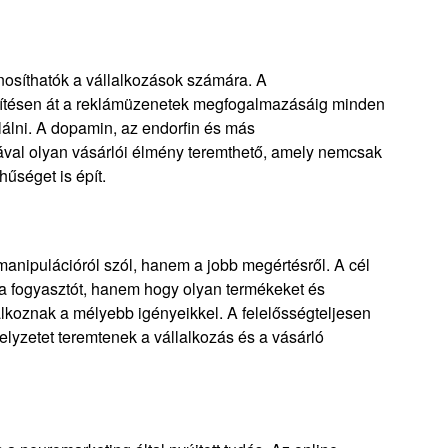
osíthatók a vállalkozások számára. A
pítésen át a reklámüzenetek megfogalmazásáig minden
lálni. A dopamin, az endorfin és más
ával olyan vásárlói élmény teremthető, amely nemcsak
űséget is épít.
anipulációról szól, hanem a jobb megértésről. A cél
 a fogyasztót, hanem hogy olyan termékeket és
álkoznak a mélyebb igényeikkel. A felelősségteljesen
lyzetet teremtenek a vállalkozás és a vásárló