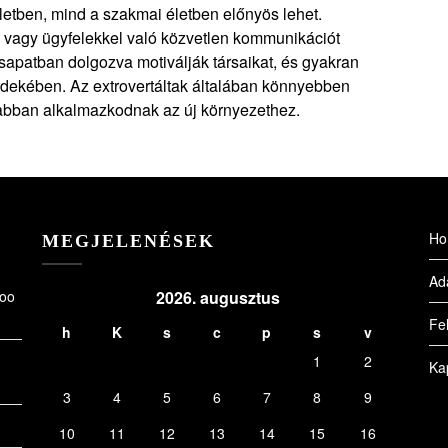
letben, mind a szakmai életben előnyös lehet.
n vagy ügyfelekkel való közvetlen kommunikációt
sapatban dolgozva motiválják társaikat, és gyakran
érdekében. Az extrovertáltak általában könnyebben
rsabban alkalmazkodnak az új környezethez.
Ho
MEGJELENÉSEK
Ad
Zoo
2026. augusztus
Fel
h
K
s
c
p
s
v
1
2
Ka
3
4
5
6
7
8
9
10
11
12
13
14
15
16