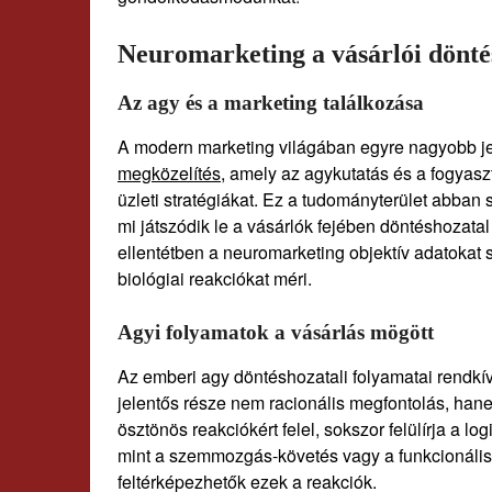
Neuromarketing a vásárlói dönté
Az agy és a marketing találkozása
A modern marketing világában egyre nagyobb j
megközelítés
, amely az agykutatás és a fogyasz
üzleti stratégiákat. Ez a tudományterület abban
mi játszódik le a vásárlók fejében döntéshoza
ellentétben a neuromarketing objektív adatokat sz
biológiai reakciókat méri.
Agyi folyamatok a vásárlás mögött
Az emberi agy döntéshozatali folyamatai rendkívü
jelentős része nem racionális megfontolás, han
ösztönös reakciókért felel, sokszor felülírja a 
mint a szemmozgás-követés vagy a funkcionális
feltérképezhetők ezek a reakciók.