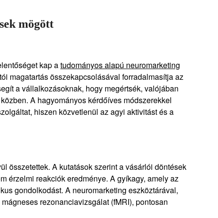
sek mögött
elentőséget kap a
tudományos alapú neuromarketing
tói magatartás összekapcsolásával forradalmasítja az
 segít a vállalkozásoknak, hogy megértsék, valójában
tal közben. A hagyományos kérdőíves módszerekkel
olgáltat, hiszen közvetlenül az agyi aktivitást és a
l összetettek. A kutatások szerint a vásárlói döntések
em érzelmi reakciók eredménye. A gyíkagy, amely az
logikus gondolkodást. A neuromarketing eszköztárával,
 mágneses rezonanciavizsgálat (fMRI), pontosan