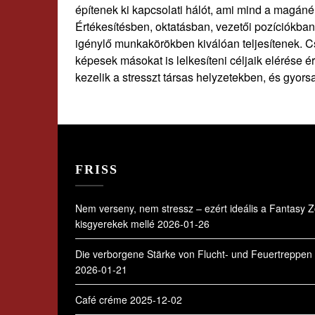
építenek ki kapcsolati hálót, ami mind a magáné
Értékesítésben, oktatásban, vezetői pozíciókba
igénylő munkakörökben kiválóan teljesítenek. C
képesek másokat is lelkesíteni céljaik elérése 
kezelik a stresszt társas helyzetekben, és gyo
FRISS
Nem verseny, nem stressz – ezért ideális a Fantasy 
kisgyerekek mellé
2026-01-26
Die verborgene Stärke von Flucht- und Feuertreppen
2026-01-21
Café créme
2025-12-02