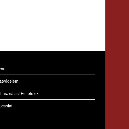
me
atvédelem
használási Feltételek
pcsolat