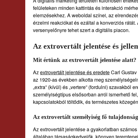
A digitális marketing területén különösen értékes
felületeken minden kattintás és interakció mérh
elemzésekhez. A weboldal színei, az elrendezé
érzelmi reakciókat és ezáltal a konverziós rátát
versenyelőnyre tehet szert a digitális piacon.
Az extrovertált jelentése és jelle
Mit értünk az extrovertált jelentése alatt?
Az
extrovertált jelentése és eredete
Carl Gustav 
az 1920-as években alkotta meg személyiségelmél
„extra” (kívül) és „vertere” (fordulni) szavakból e
személyiségtípus elsősorban arról ismerhető fel, h
kapcsolatokból töltődik, és természetes közegéne
Az extrovertált személyiség fő tulajdonság
Az extrovertált jelentése a gyakorlatban számo
általában társaságkedvelők, könnyen teremtene