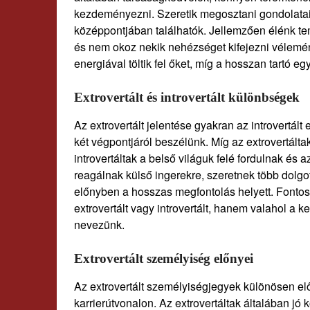
kezdeményezni. Szeretik megosztani gondolataik
középpontjában találhatók. Jellemzően élénk t
és nem okoz nekik nehézséget kifejezni vélemé
energiával töltik fel őket, míg a hosszan tartó eg
Extrovertált és introvertált különbségek
Az extrovertált jelentése gyakran az introvertált
két végpontjáról beszélünk. Míg az extrovertálta
introvertáltak a belső világuk felé fordulnak és 
reagálnak külső ingerekre, szeretnek több dolgot
előnyben a hosszas megfontolás helyett. Fontos
extrovertált vagy introvertált, hanem valahol a k
nevezünk.
Extrovertált személyiség előnyei
Az extrovertált személyiségjegyek különösen e
karrierútvonalon. Az extrovertáltak általában 