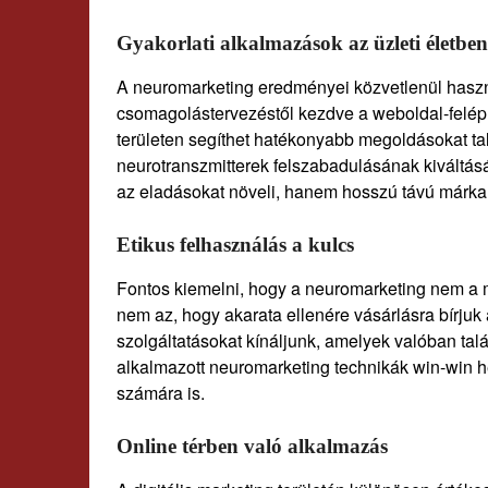
Gyakorlati alkalmazások az üzleti életben
A neuromarketing eredményei közvetlenül haszn
csomagolástervezéstől kezdve a weboldal-felé
területen segíthet hatékonyabb megoldásokat ta
neurotranszmitterek felszabadulásának kiváltás
az eladásokat növeli, hanem hosszú távú márkah
Etikus felhasználás a kulcs
Fontos kiemelni, hogy a neuromarketing nem a m
nem az, hogy akarata ellenére vásárlásra bírjuk
szolgáltatásokat kínáljunk, amelyek valóban tal
alkalmazott neuromarketing technikák win-win he
számára is.
Online térben való alkalmazás