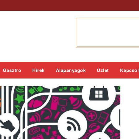
Gasztro
Hírek
Alapanyagok
Üzlet
Kapcsol