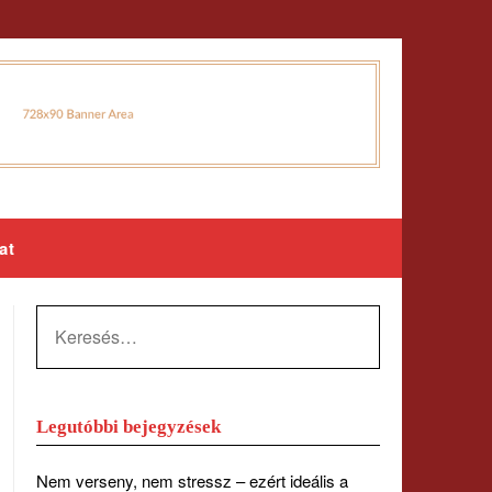
at
KERESÉS:
Legutóbbi bejegyzések
Nem verseny, nem stressz – ezért ideális a