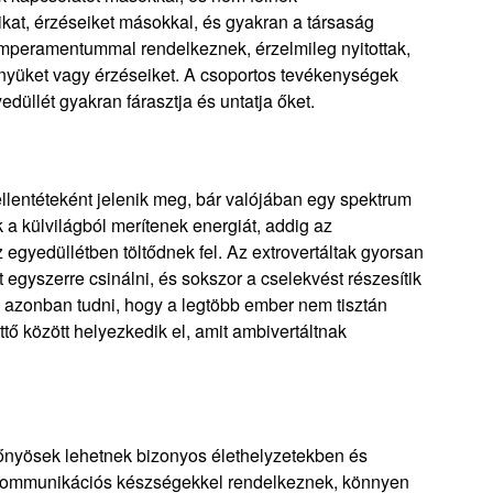
at, érzéseiket másokkal, és gyakran a társaság
emperamentummal rendelkeznek, érzelmileg nyitottak,
nyüket vagy érzéseiket. A csoportos tevékenységek
yedüllét gyakran fárasztja és untatja őket.
 ellentéteként jelenik meg, bár valójában egy spektrum
k a külvilágból merítenek energiát, addig az
az egyedüllétben töltődnek fel. Az extrovertáltak gyorsan
 egyszerre csinálni, és sokszor a cselekvést részesítik
 azonban tudni, hogy a legtöbb ember nem tisztán
ettő között helyezkedik el, amit ambivertáltnak
lőnyösek lehetnek bizonyos élethelyzetekben és
jó kommunikációs készségekkel rendelkeznek, könnyen