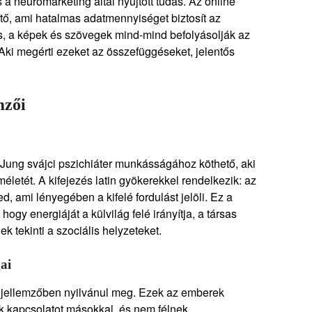
 a neuromarketing által nyújtott tudás. Az online
ető, ami hatalmas adatmennyiséget biztosít az
s, a képek és szövegek mind-mind befolyásolják az
. Aki megérti ezeket az összefüggéseket, jelentős
mzői
Jung svájci pszichiáter munkásságához köthető, aki
etét. A kifejezés latin gyökerekkel rendelkezik: az
red, ami lényegében a kifelé fordulást jelöli. Ez a
ogy energiáját a külvilág felé irányítja, a társas
k tekinti a szociális helyzeteket.
ai
s jellemzőben nyilvánul meg. Ezek az emberek
k kapcsolatot másokkal, és nem félnek