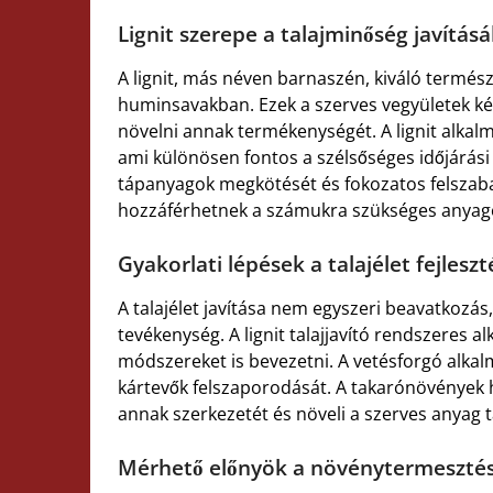
Lignit szerepe a talajminőség javítás
A lignit, más néven barnaszén, kiváló termés
huminsavakban. Ezek a szerves vegyületek képe
növelni annak termékenységét. A lignit alkal
ami különösen fontos a szélsőséges időjárási
tápanyagok megkötését és fokozatos felszaba
hozzáférhetnek a számukra szükséges anyag
Gyakorlati lépések a talajélet fejlesz
A talajélet javítása nem egyszeri beavatkoz
tevékenység. A lignit talajjavító rendszeres
módszereket is bevezetni. A vetésforgó alkalm
kártevők felszaporodását. A takarónövények ha
annak szerkezetét és növeli a szerves anyag t
Mérhető előnyök a növénytermeszté