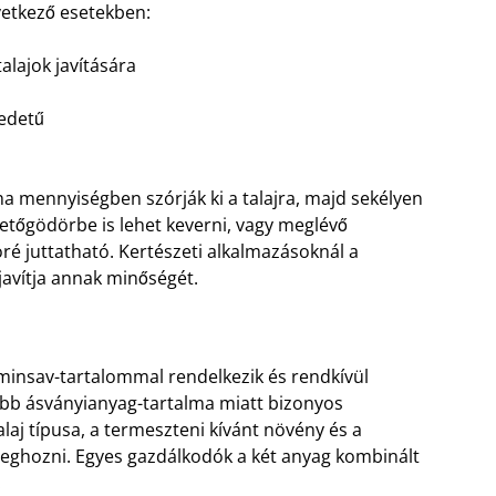
vetkező esetekben:
lajok javítására
edetű
/ha mennyiségben szórják ki a talajra, majd sekélyen
tetőgödörbe is lehet keverni, vagy meglévő
ré juttatható. Kertészeti alkalmazásoknál a
avítja annak minőségét.
 huminsav-tartalommal rendelkezik és rendkívül
abb ásványianyag-tartalma miatt bizonyos
laj típusa, a termeszteni kívánt növény és a
ghozni. Egyes gazdálkodók a két anyag kombinált
.