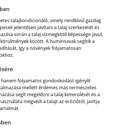
ában
zetes talajkondicionáló, amely rendkívül gazdag
sek jelentősen javítani a talaj szerkezetét és
mazása során a talaj vízmegkötő képessége javul,
 körülmények között. A huminsavak segítik a
dítását, így a növények folyamatosan
okhoz.
tésére
ás, hanem folyamatos gondoskodást igénylő
 alkalmazása mellett érdemes más természetes
azása segít megelőzni a talaj kimerülését és a
sználata megvédi a talajt az eróziótól, javítja
artalmát.
sben