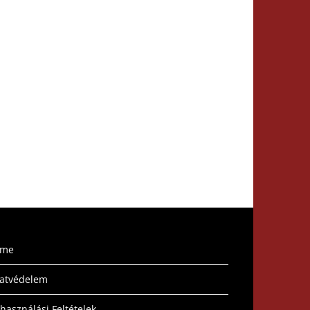
ome
atvédelem
lhasználási Feltételek