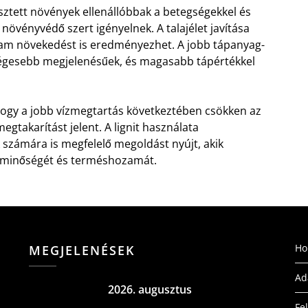
esztett növények ellenállóbbak a betegségekkel és
övényvédő szert igényelnek. A talajélet javítása
zam növekedést is eredményezhet. A jobb tápanyag-
égesebb megjelenésűek, és magasabb tápértékkel
ogy a jobb vízmegtartás következtében csökken az
gtakarítást jelent. A lignit használata
 számára is megfelelő megoldást nyújt, akik
k minőségét és terméshozamát.
H
MEGJELENÉSEK
Ad
2026. augusztus
Fe