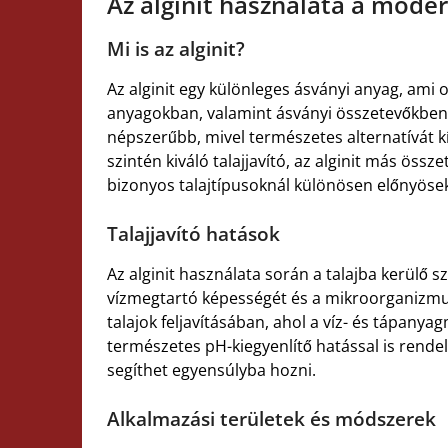
Az alginit használata a moder
Mi is az alginit?
Az alginit egy különleges ásványi anyag, ami o
anyagokban, valamint ásványi összetevőkben
népszerűbb, mivel természetes alternatívát kín
szintén kiváló talajjavító, az alginit más össz
bizonyos talajtípusoknál különösen előnyösek
Talajjavító hatások
Az alginit használata során a talajba kerülő sz
vízmegtartó képességét és a mikroorganizm
talajok feljavításában, ahol a víz- és tápanya
természetes pH-kiegyenlítő hatással is rendelk
segíthet egyensúlyba hozni.
Alkalmazási területek és módszerek