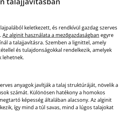
n talajjavításban
lajpalából keletkezett, és rendkívül gazdag szerves
.
Az alginit használata a mezőgazdaságban
egyre
ál a talajjavításra. Szemben a lignittel, amely
etétellel és tulajdonságokkal rendelkezik, amelyek
 lehetnek.
erves anyagok javítják a talaj struktúráját, növelik a
usok számát. Különösen hatékony a homokos
gmegtartó képesség általában alacsony. Az alginit
ezik, így mind a túl savas, mind a lúgos talajokat