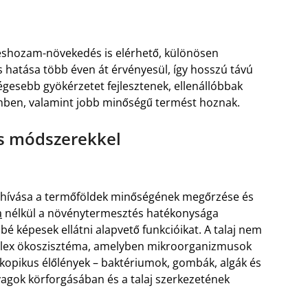
méshozam-növekedés is elérhető, különösen
s hatása több éven át érvényesül, így hosszú távú
gesebb gyökérzetet fejlesztenek, ellenállóbbak
emben, valamint jobb minőségű termést hoznak.
es módszerekkel
hívása a termőföldek minőségének megőrzése és
a
nélkül a növénytermesztés hatékonysága
bé képesek ellátni alapvető funkcióikat. A talaj nem
plex ökoszisztéma, amelyben mikroorganizmusok
szkopikus élőlények – baktériumok, gombák, algák és
yagok körforgásában és a talaj szerkezetének