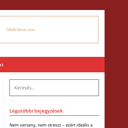
at
KERESÉS:
Legutóbbi bejegyzések
Nem verseny, nem stressz – ezért ideális a