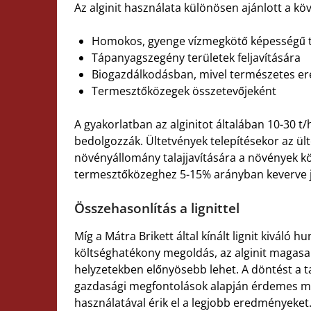
Az alginit használata különösen ajánlott a kö
Homokos, gyenge vízmegkötő képességű ta
Tápanyagszegény területek feljavítására
Biogazdálkodásban, mivel természetes er
Termesztőközegek összetevőjeként
A gyakorlatban az alginitot általában 10-30 t
bedolgozzák. Ültetvények telepítésekor az ül
növényállomány talajjavítására a növények kö
termesztőközeghez 5-15% arányban keverve j
Összehasonlítás a lignittel
Míg a Mátra Brikett által kínált lignit kiváló
költséghatékony megoldás, az alginit magas
helyzetekben előnyösebb lehet. A döntést a ta
gazdasági megfontolások alapján érdemes me
használatával érik el a legjobb eredményeket