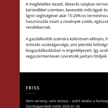
A megfelelően kezelt, életerős talajban term
kártevőkkel szemben, kevesebb műtrágyát és n
lignit segítségével akár 15-20%-os termésho
hasznosulás miatt a növények szebb, egészs
rendelkeznek.
A gazdálkodók számára különösen előnyös, h
öntözés szükségessége, ami jelentős költségme
biogazdálkodásban is engedélyezett, így azok
vegyszermentesen szeretnék javítani földjei
FRISS
Nem verseny, nem stressz – ezért ideális a Fantasy
Zoo kisgyerekek mellé
2026-01-26